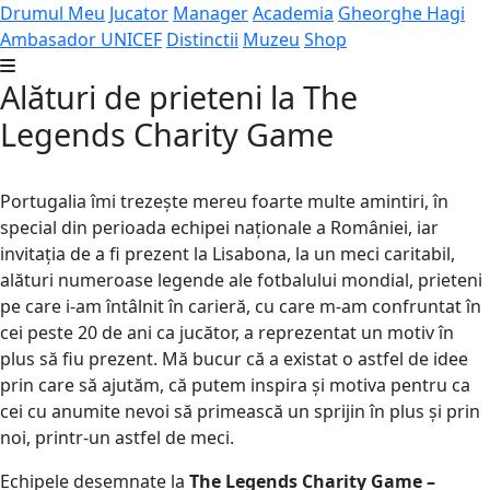
Drumul Meu
Jucator
Manager
Academia
Gheorghe Hagi
Ambasador UNICEF
Distinctii
Muzeu
Shop
Alături de prieteni la The
Legends Charity Game
Portugalia îmi trezește mereu foarte multe amintiri, în
special din perioada echipei naționale a României, iar
invitația de a fi prezent la Lisabona, la un meci caritabil,
alături numeroase legende ale fotbalului mondial, prieteni
pe care i-am întâlnit în carieră, cu care m-am confruntat în
cei peste 20 de ani ca jucător, a reprezentat un motiv în
plus să fiu prezent. Mă bucur că a existat o astfel de idee
prin care să ajutăm, că putem inspira și motiva pentru ca
cei cu anumite nevoi să primească un sprijin în plus și prin
noi, printr-un astfel de meci.
Echipele desemnate la
The Legends Charity Game –