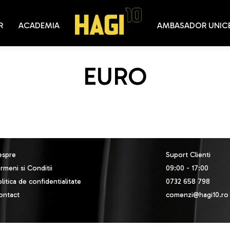
R
ACADEMIA
AMBASADOR UNIC
EURO
espre
Suport Clienti
rmeni si Conditii
09:00 - 17:00
litica de confidentialitate
0732 658 798
ontact
comenzi@hagi10.ro