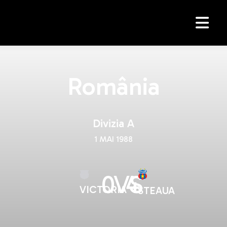
România
Divizia A
1 MAI 1988
0
VS
4
VICTORIA
STEAUA