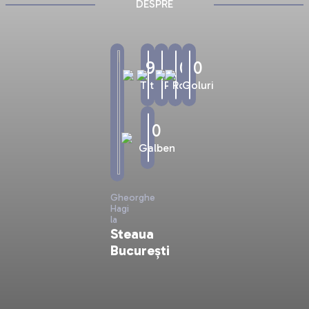
DESPRE
90'
1
0
0
Titular
Pase
Rosu
Goluri
0
Galben
Gheorghe
Hagi
la
Steaua
București