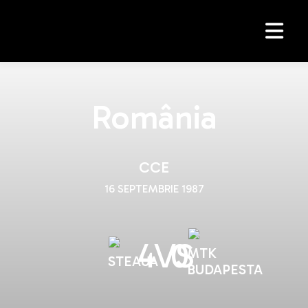
România
CCE
16 SEPTEMBRIE 1987
4
VS
0
MTK
STEAUA
BUDAPESTA