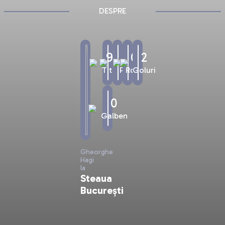
DESPRE
90'
1
0
2
Titular
Pase
Rosu
Goluri
0
Galben
Gheorghe
Hagi
la
Steaua
București