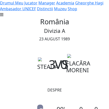
Drumul Meu
Jucator
Manager
Academia
Gheorghe Hagi
Ambasador UNICEF
Distinctii
Muzeu
Shop
România
Divizia A
23 AUGUST 1989
3
VS
0
FLACĂRA
STEAUA
MORENI
DESPRE
90'
0
0