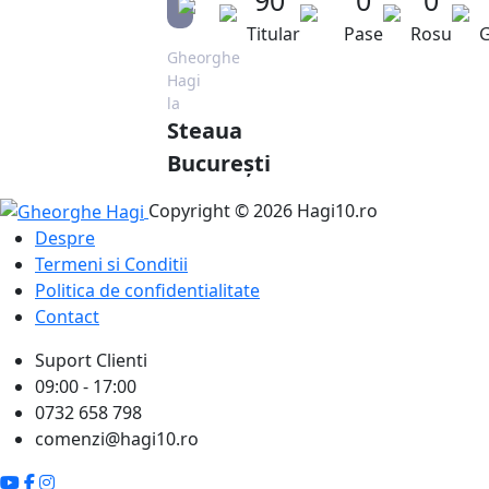
Titular
Pase
Rosu
G
Gheorghe
Hagi
la
Steaua
București
Copyright © 2026 Hagi10.ro
Despre
Termeni si Conditii
Politica de confidentialitate
Contact
Suport Clienti
09:00 - 17:00
0732 658 798
comenzi@hagi10.ro