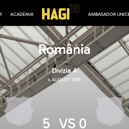
R
ACADEMIA
AMBASADOR UNIC
România
Divizia A
4 AUGUST 1985
5
VS
0