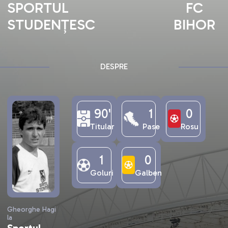
SPORTUL
FC
STUDENȚESC
BIHOR
DESPRE
90'
1
0
Titular
Pase
Rosu
1
0
Goluri
Galben
Gheorghe Hagi
la
Sportul