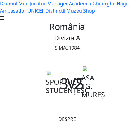
Drumul Meu
Jucator
Manager
Academia
Gheorghe Hagi
Ambasador UNICEF
Distinctii
Muzeu
Shop
România
Divizia A
5 MAI 1984
ASA
3
VS
2
SPORTUL
TG.
STUDENȚESC
MUREȘ
DESPRE