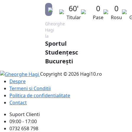
60'
0
0
Titular
Pase
Rosu
G
Gheorghe
Hagi
la
Sportul
Studențesc
București
Copyright © 2026 Hagi10.ro
Despre
Termeni si Conditii
Politica de confidentialitate
Contact
Suport Clienti
09:00 - 17:00
0732 658 798