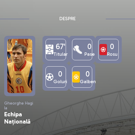
DESPRE
67'
0
0
Titular
Pase
Rosu
0
0
Goluri
Galben
Gheorghe Hagi
la
Echipa
Națională