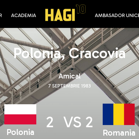
R
ACADEMIA
AMBASADOR UNIC
Polonia, Cracovia
Amical
7 SEPTEMBRIE 1983
2
VS
2
Polonia
Romania