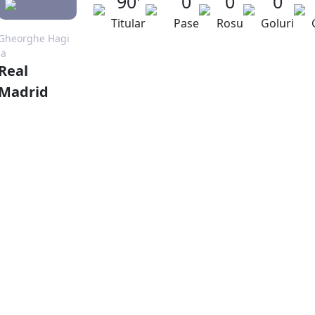
90'
0
0
0
Titular
Pase
Rosu
Goluri
Gheorghe Hagi
la
Real
Madrid