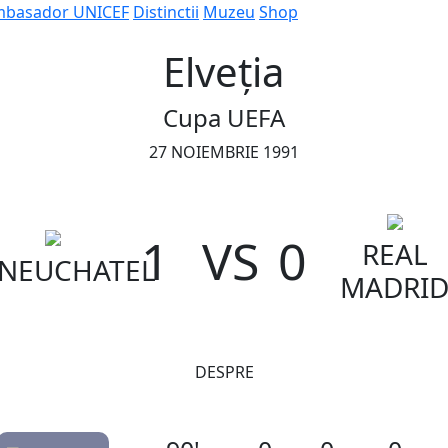
basador UNICEF
Distinctii
Muzeu
Shop
Elveția
Cupa UEFA
27 NOIEMBRIE 1991
1
VS
0
REAL
NEUCHATEL
MADRI
DESPRE