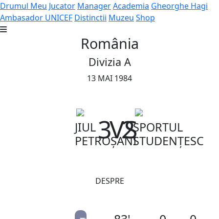
Drumul Meu
Jucator
Manager
Academia
Gheorghe Hagi
Ambasador UNICEF
Distinctii
Muzeu
Shop
România
Divizia A
13 MAI 1984
3
VS
2
JIUL
SPORTUL
PETROȘANI
STUDENȚESC
DESPRE
83'
0
0