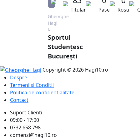
Titular
Pase
Rosu
G
Gheorghe
Hagi
la
Sportul
Studențesc
București
Copyright © 2026 Hagi10.ro
Despre
Termeni si Conditii
Politica de confidentialitate
Contact
Suport Clienti
09:00 - 17:00
0732 658 798
comenzi@hagi10.ro