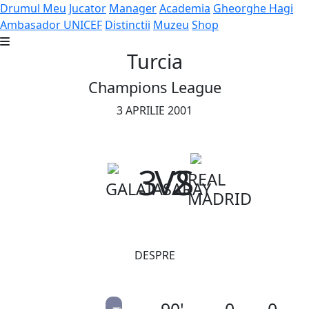
Drumul Meu
Jucator
Manager
Academia
Gheorghe Hagi
Ambasador UNICEF
Distinctii
Muzeu
Shop
Turcia
Champions League
3 APRILIE 2001
3
VS
2
REAL
GALATASARAY
MADRID
DESPRE
90'
0
0