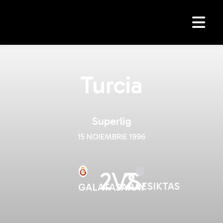
Turcia
Superlig
15 NOIEMBRIE 1996
2
VS
2
BESIKTAS
GALATASARAY