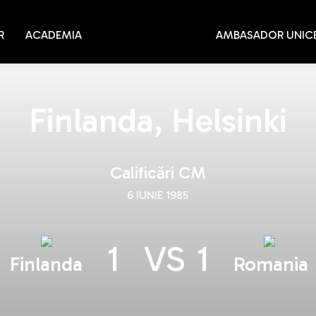
R
ACADEMIA
AMBASADOR UNIC
Finlanda, Helsinki
Calificări CM
6 IUNIE 1985
1
VS
1
Finlanda
Romania