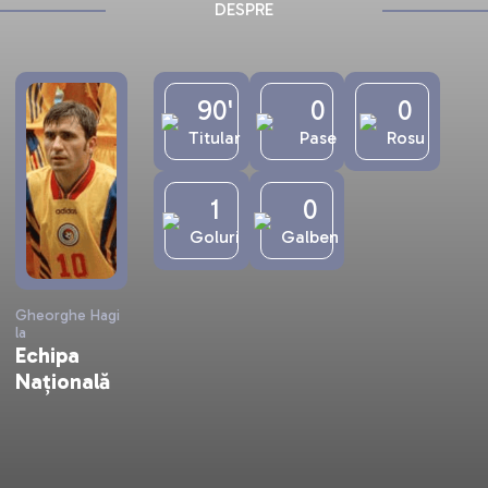
DESPRE
90'
0
0
Titular
Pase
Rosu
1
0
Goluri
Galben
Gheorghe Hagi
la
Echipa
Națională