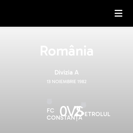
România
Divizia A
13 NOIEMBRIE 1982
0
VS
2
FC
PETROLUL
CONSTANȚA