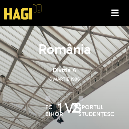
România
Divizia A
8 MARTIE 1986
1
VS
2
FC
SPORTUL
BIHOR
STUDENȚESC