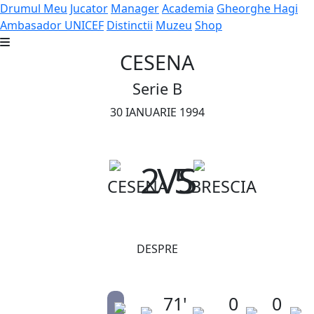
Drumul Meu
Jucator
Manager
Academia
Gheorghe Hagi
Ambasador UNICEF
Distinctii
Muzeu
Shop
CESENA
Serie B
30 IANUARIE 1994
2
VS
5
CESENA
BRESCIA
DESPRE
71'
0
0