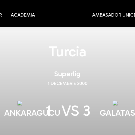
R
ACADEMIA
AMBASADOR UNIC
Turcia
Superlig
1 DECEMBRIE 2000
1
VS
3
ANKARAGUCU
GALATA