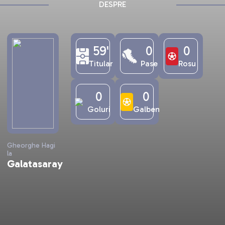
DESPRE
59'
0
0
Titular
Pase
Rosu
0
0
Goluri
Galben
Gheorghe Hagi
la
Galatasaray